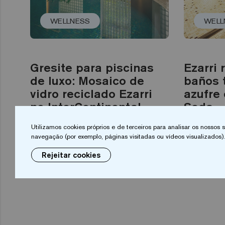
WELLNESS
WELL
Gresite para piscinas
Ezarri 
de luxo: Mosaico de
baños 
vidro reciclado Ezarri
azufre 
no InterContinental
Seda
Athénée Bucareste
Utilizamos cookies próprios e de terceiros para analisar os nossos
Leia ma
navegação (por exemplo, páginas visitadas ou vídeos visualizados).
Leia mais
Rejeitar cookies