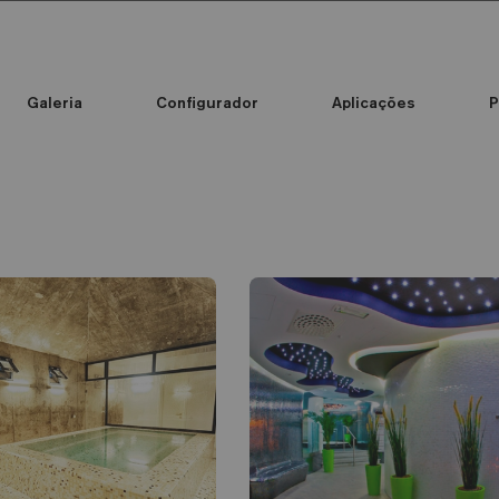
Galeria
Configurador
Aplicações
P
Standard Printed Mosaic
Cor do mosaico