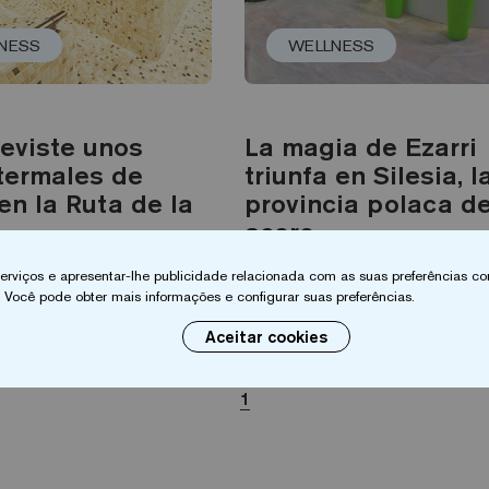
NESS
WELLNESS
reviste unos
La magia de Ezarri
termales de
triunfa en Silesia, l
en la Ruta de la
provincia polaca de
acero
 serviços e apresentar-lhe publicidade relacionada com as suas preferências co
is
Leia mais
 Você pode obter mais informações e configurar suas preferências.
Aceitar cookies
1