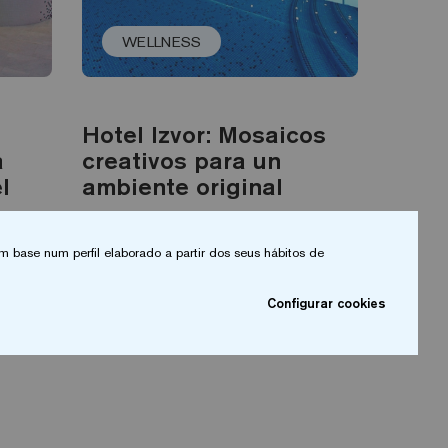
WELLNESS
Hotel Izvor: Mosaicos
a
creativos para un
l
ambiente original
Leia mais
m base num perfil elaborado a partir dos seus hábitos de
Configurar cookies