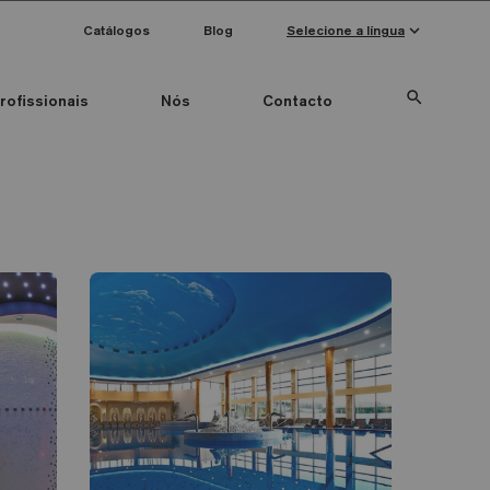
keyboard_arrow_down
Catálogos
Blog
Selecione a língua
search
rofissionais
Nós
Contacto
Special Pieces
Anti-slip mosaics