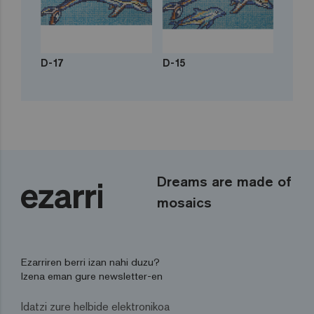
D-17
D-15
Dreams are made of
mosaics
Ezarriren berri izan nahi duzu?
Izena eman gure newsletter-en