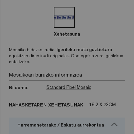
Xehetasuna
Mosaiko bidezko irudia.
Igerileku mota guztietara
egokitzen diren irudi originalak. Oso egokia zure igerilekua
estaltzeko.
Mosaikoari buruzko informazioa
Standard Pixel Mosaic
Bilduma:
18,2 X 73CM
NAHASKETAREN XEHETASUNAK
Harremanetarako / Eskatu aurrekontua