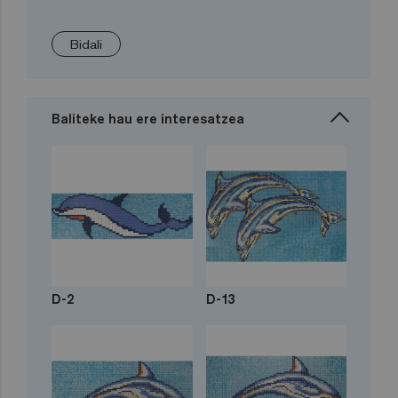
Bidali
Baliteke hau ere interesatzea
D-2
D-13