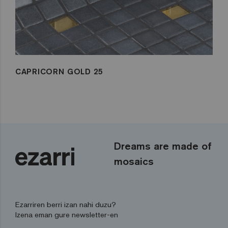
CAPRICORN GOLD 25
Dreams are made of
mosaics
Ezarriren berri izan nahi duzu?
Izena eman gure newsletter-en