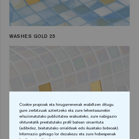
WASHES GOLD 25
Cookie propioak eta hirugarrenenak erabiltzen ditugu
gure zerbitzuak aztertzeko eta zure lehentasunekin
erlazionatutako publizitatea erakusteko, zure nabigazio
ohituretatik prestatutako profil batean oinarrituta
(adibidez, bisitatutako orrialdeak edo ikusitako bideoak).
Informazio gehiago lor dezakezu eta zure hobespenak