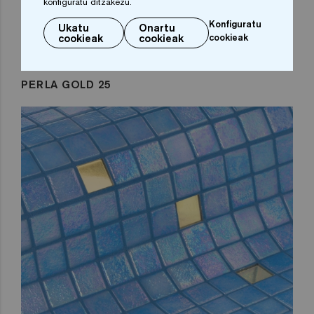
konfiguratu ditzakezu.
Konfiguratu
Ukatu
Onartu
cookieak
cookieak
cookieak
PERLA GOLD 25