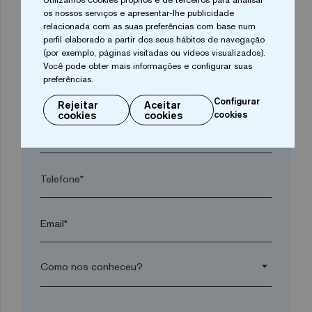
os nossos serviços e apresentar-lhe publicidade
relacionada com as suas preferências com base num
perfil elaborado a partir dos seus hábitos de navegação
Cidade*
(por exemplo, páginas visitadas ou vídeos visualizados).
Você pode obter mais informações e configurar suas
preferências.
Código postal*
Configurar
Rejeitar
Aceitar
cookies
cookies
cookies
arrow_drop_down
Telefone*
Email*
arrow_drop_down