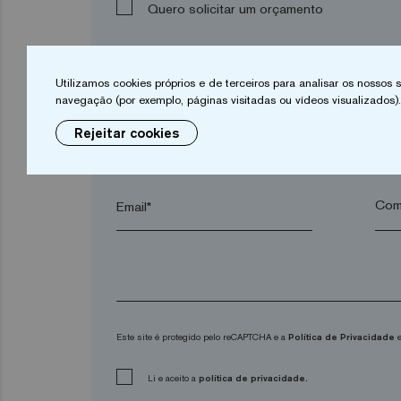
Quero solicitar um orçamento
Utilizamos cookies próprios e de terceiros para analisar os nossos
Nome*
Apel
navegação (por exemplo, páginas visitadas ou vídeos visualizados).
Rejeitar cookies
Cidade*
Códi
Email*
Este site é protegido pelo reCAPTCHA e a
Política de Privacidade
e
Li e aceito a
política de privacidade.