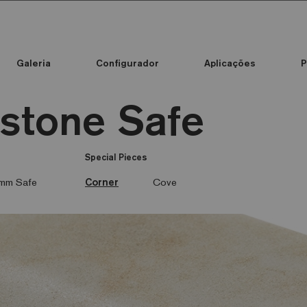
Galeria
Configurador
Aplicações
P
Standard Printed Mosaic
Cor do mosaico
stone Safe
Special Pieces
mm Safe
Corner
Cove