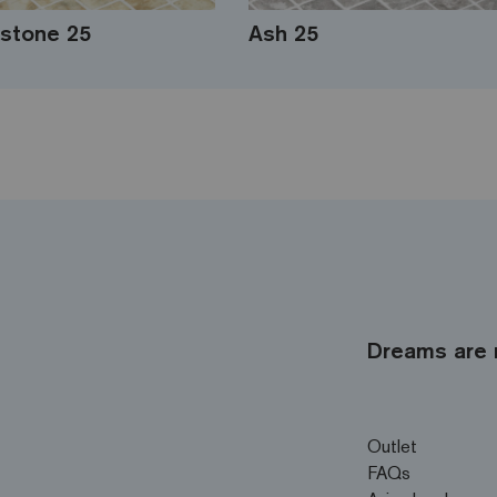
stone 25
Ash 25
Dreams are 
Outlet
FAQs