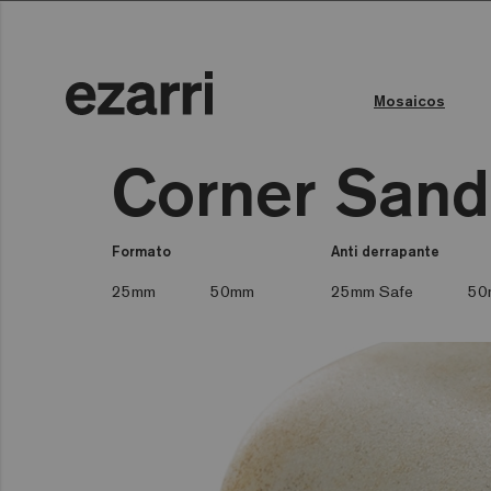
Mosaicos
Todas as coleções
Todas as coleções
Corner Sand
Formato
Anti derrapante
25mm
50mm
25mm Safe
50