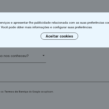
 serviços e apresentar-lhe publicidade relacionada com as suas preferências co
ido*
Empresa*
 Você pode obter mais informações e configurar suas preferências.
Aceitar cookies
go postal*
arrow_drop_down
 os
Termos de Serviço
do Google se aplicam.