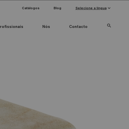
keyboard_arrow_down
Catálogos
Blog
Selecione a língua
search
rofissionais
Nós
Contacto
Special Pieces
Anti-slip mosaics