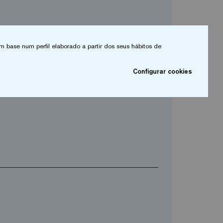
m base num perfil elaborado a partir dos seus hábitos de
arrow_drop_down
Configurar cookies
arrow_drop_down
Telefone*