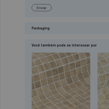
Enviar
Packaging
Você também pode se interessar por