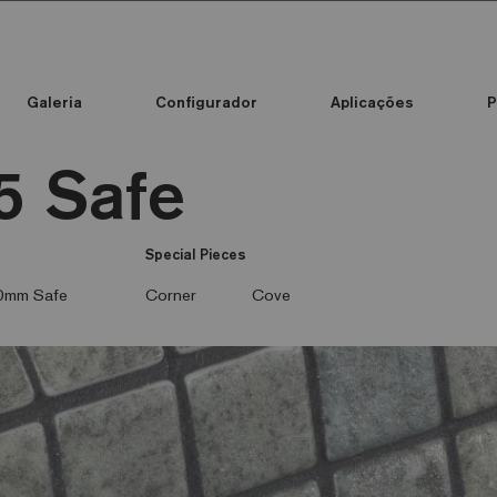
Galeria
Configurador
Aplicações
P
Standard Printed Mosaic
Cor do mosaico
5 Safe
Special Pieces
0mm Safe
Corner
Cove