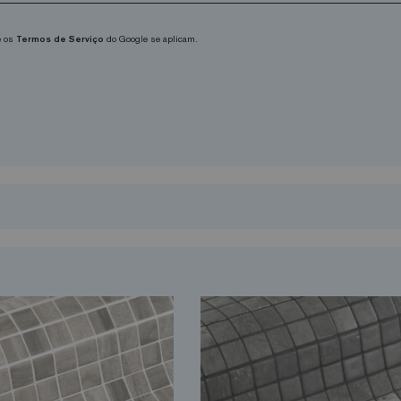
 os
Termos de Serviço
do Google se aplicam.