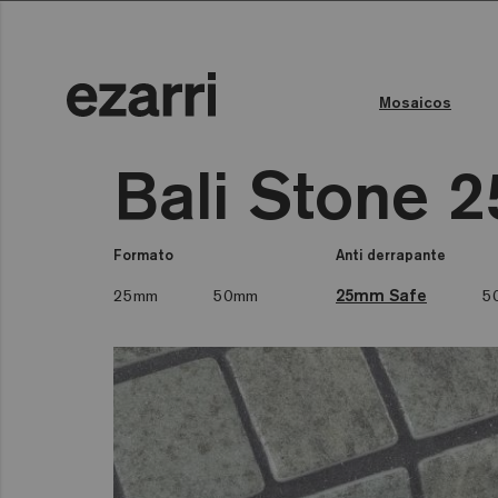
Mosaicos
Todas as coleções
Todas as coleções
Bali Stone 2
Formato
Anti derrapante
25mm
50mm
25mm Safe
5