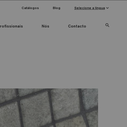
keyboard_arrow_down
Catálogos
Blog
Selecione a língua
search
rofissionais
Nós
Contacto
Special Pieces
Anti-slip mosaics