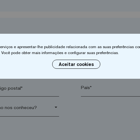
 serviços e apresentar-lhe publicidade relacionada com as suas preferências co
 Você pode obter mais informações e configurar suas preferências.
Aceitar cookies
ido*
Empresa*
go postal*
arrow_drop_down