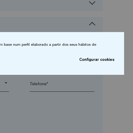
m base num perfil elaborado a partir dos seus hábitos de
Configurar cookies
arrow_drop_down
arrow_drop_down
Telefone*