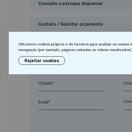
Consulte o estoque disponível
Contato / Solicitar orçamento
Quero solicitar um orçamento
Utilizamos cookies próprios e de terceiros para analisar os nossos
navegação (por exemplo, páginas visitadas ou vídeos visualizados).
Rejeitar cookies
Nome*
Apel
Cidade*
Códi
Email*