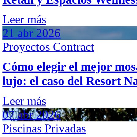
Leer más
21
abr
2026
Proyectos Contract
Cómo elegir el mejor mosa
lujo: el caso del Resort 
Leer más
07
abr
2026
Piscinas Privadas