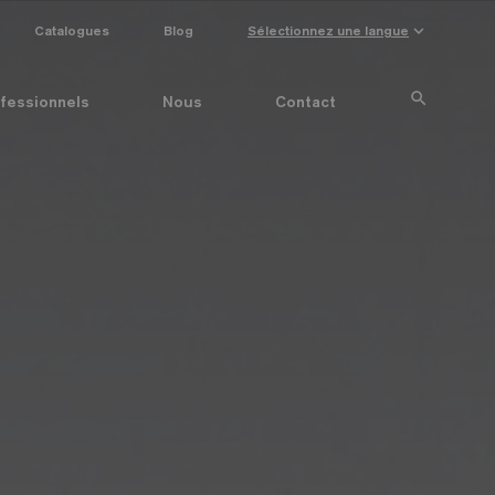
keyboard_arrow_down
Catalogues
Blog
Sélectionnez une langue
search
fessionnels
Nous
Contact
Special Pieces
Couleur mosaïque
Anti-slip mosaics