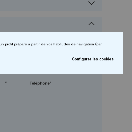
un profil préparé à partir de vos habitudes de navigation (par
Configurer les cookies
arrow_drop_down
arrow_drop_down
Téléphone*