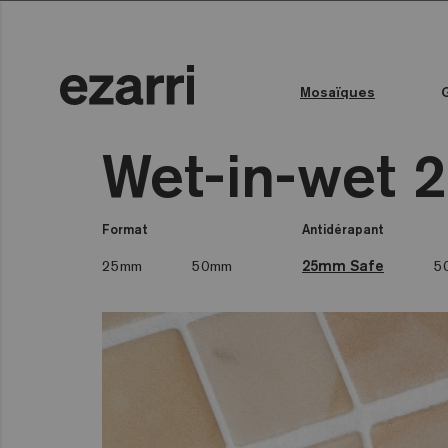
Mosaïques
Toutes les collections
Couleur de l'eau
Piscine publique
Espace bien-être
Toutes les collections
Wet-in-wet 
Format
Antidérapant
25mm
50mm
25mm Safe
5