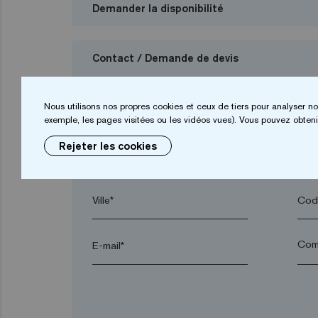
Demander la disponibilité
Contact / Demande de devis
Je veux demander un budget
Nous utilisons nos propres cookies et ceux de tiers pour analyser no
exemple, les pages visitées ou les vidéos vues). Vous pouvez obtenir
Rejeter les cookies
Prénom*
Nom
Ville*
Code
E-mail*