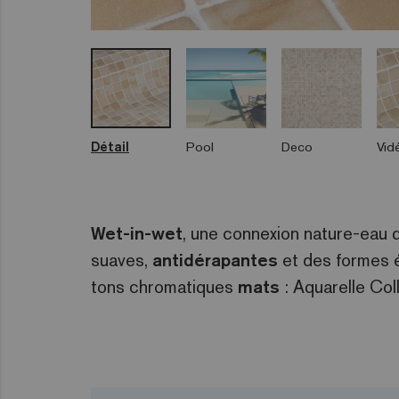
Détail
Pool
Deco
Vid
Wet-in-wet
, une connexion nature-eau 
suaves,
antidérapantes
et des formes é
tons chromatiques
mats
: Aquarelle Col