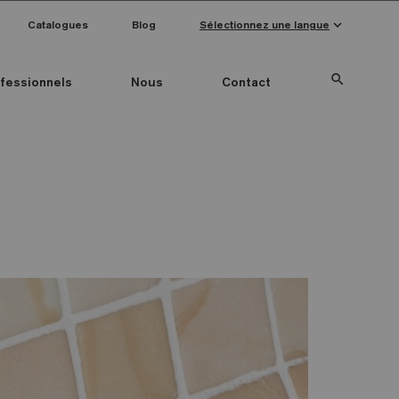
keyboard_arrow_down
Catalogues
Blog
Sélectionnez une langue
search
fessionnels
Nous
Contact
Special Pieces
Couleur mosaïque
Anti-slip mosaics