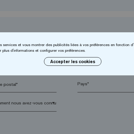
s services et vous montrer des publicités liées à vos préférences en fonction d'
 plus d'informations et configurer vos préférences.
Accepter les cookies
*
Entreprise*
 postal*
arrow_drop_down