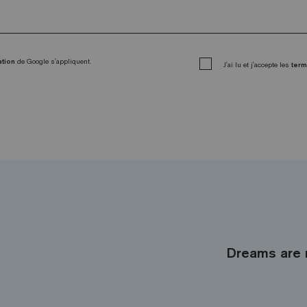
ation
de Google s'appliquent.
J'ai lu et j'accepte les
term
Dreams are 