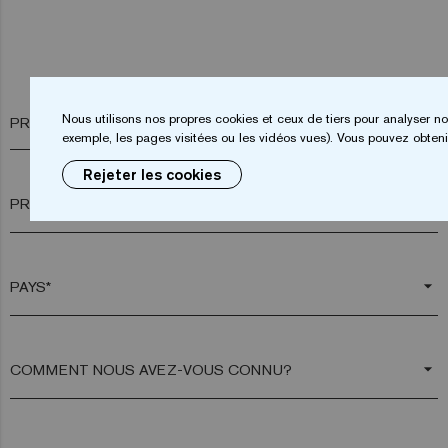
Nous utilisons nos propres cookies et ceux de tiers pour analyser no
PRÉNOM*
exemple, les pages visitées ou les vidéos vues). Vous pouvez obtenir
Rejeter les cookies
arrow_drop_down
arrow_drop_down
arrow_drop_down