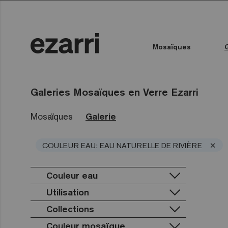
Mosaïques
Toutes les collections
Couleur de l'eau
Piscine publique
Espace bien-être
Toutes les collections
Galeries Mosaïques en Verre Ezarri
Mosaïques
Galerie
×
COULEUR EAU: EAU NATURELLE DE RIVIÈRE
Couleur eau
Utilisation
Collections
Piscine privée
Piscine publique
Couleur mosaïque