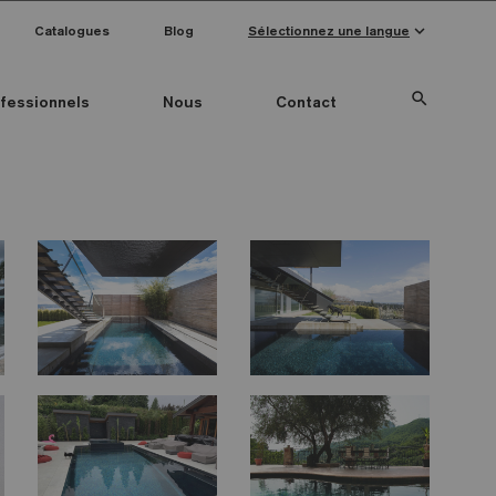
keyboard_arrow_down
Catalogues
Blog
Sélectionnez une langue
search
fessionnels
Nous
Contact
Special Pieces
Couleur mosaïque
Anti-slip mosaics