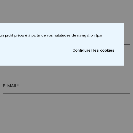
un profil préparé à partir de vos habitudes de navigation (par
ENTREPRISE*
Configurer les cookies
CODE POSTAL*
E-MAIL*