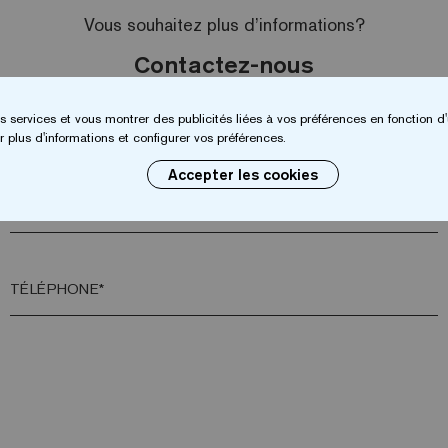
Vous souhaitez plus d’informations?
Contactez-nous
s services et vous montrer des publicités liées à vos préférences en fonction d'
NOM*
 plus d'informations et configurer vos préférences.
Accepter les cookies
VILLE*
TÉLÉPHONE*