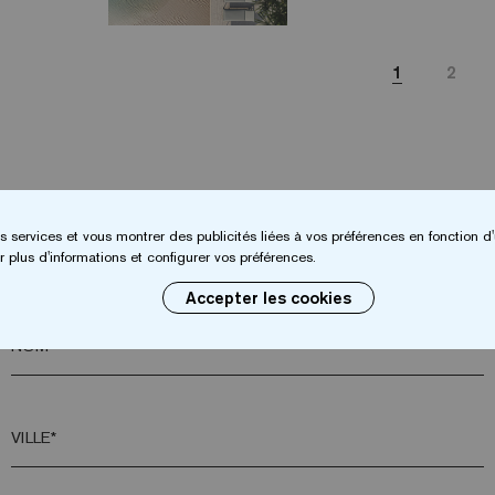
1
2
Vous souhaitez plus d’informations?
s services et vous montrer des publicités liées à vos préférences en fonction d'
 plus d'informations et configurer vos préférences.
Contactez-nous
Accepter les cookies
NOM*
VILLE*