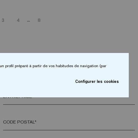
...
3
4
8
un profil préparé à partir de vos habitudes de navigation (par
Configurer les cookies
ENTREPRISE*
CODE POSTAL*