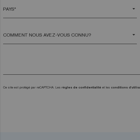
arrow_drop_down
arrow_drop_down
Ce site est protégé par reCAPTCHA. Les
règles de confidentialité
et les
conditions d'utilis