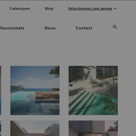
keyboard_arrow_down
Catalogues
Blog
Sélectionnez une langue
search
fessionnels
Nous
Contact
Special Pieces
Couleur mosaïque
Anti-slip mosaics