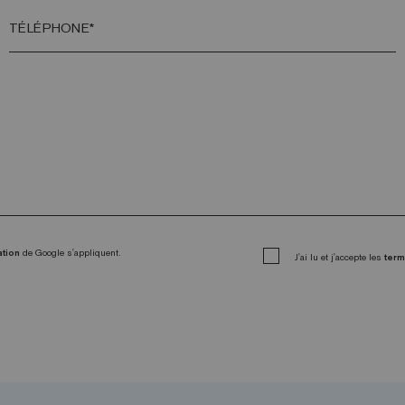
TÉLÉPHONE*
ation
de Google s'appliquent.
J'ai lu et j'accepte les
term