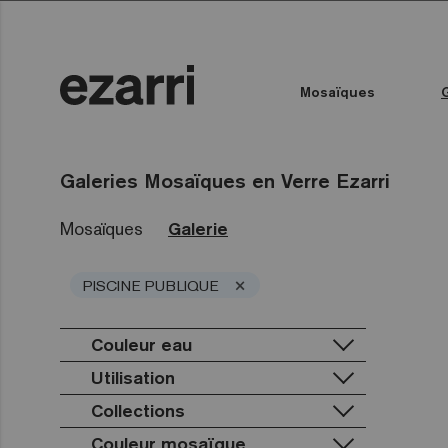
Mosaïques
Toutes les collections
Couleur de l'eau
Piscine publique
Espace bien-être
Toutes les collections
Galeries Mosaïques en Verre Ezarri
Mosaïques
Galerie
×
PISCINE PUBLIQUE
Couleur eau
Utilisation
Collections
Piscine privée
Piscine publique
Couleur mosaïque