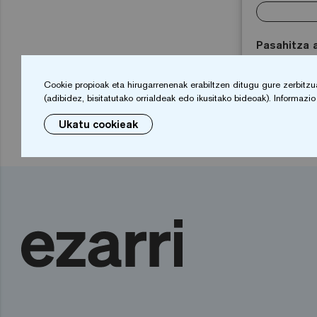
Pasahitza 
Cookie propioak eta hirugarrenenak erabiltzen ditugu gure zerbitzuak
(adibidez, bisitatutako orrialdeak edo ikusitako bideoak). Informaz
Ukatu cookieak