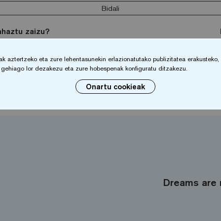
Bidali
ahaztu zaizu?
 aztertzeko eta zure lehentasunekin erlazionatutako publizitatea erakusteko, zu
io gehiago lor dezakezu eta zure hobespenak konfiguratu ditzakezu.
Onartu cookieak
Dreams are 