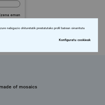
Izena eman
re nabigazio ohituretatik prestatutako profil batean oinarrituta
Konfiguratu cookieak
made of mosaics