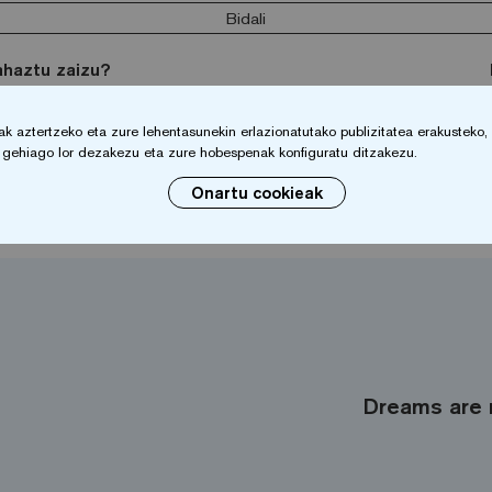
Bidali
ahaztu zaizu?
 aztertzeko eta zure lehentasunekin erlazionatutako publizitatea erakusteko, zu
io gehiago lor dezakezu eta zure hobespenak konfiguratu ditzakezu.
Onartu cookieak
Dreams are 