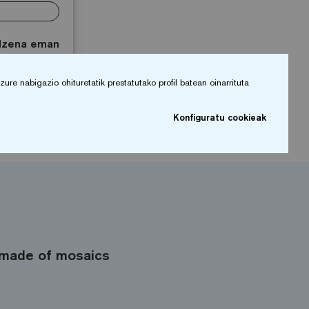
Izena eman
re nabigazio ohituretatik prestatutako profil batean oinarrituta
Konfiguratu cookieak
made of mosaics