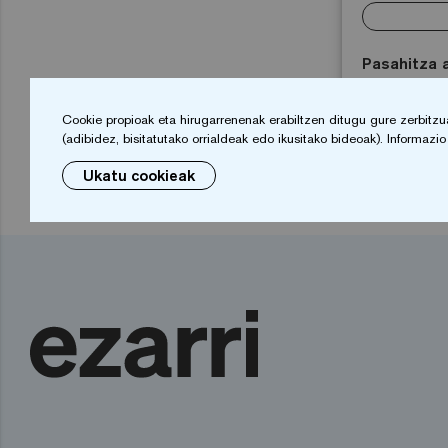
Pasahitza 
Cookie propioak eta hirugarrenenak erabiltzen ditugu gure zerbitzuak
(adibidez, bisitatutako orrialdeak edo ikusitako bideoak). Informaz
Ukatu cookieak