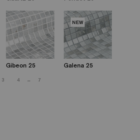
NEW
Gibeon 25
Galena 25
...
3
4
7