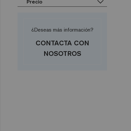
Precio
Corner
Zen
Verdes
Cove
€
Iridescent
Amarillos
€€
Cocktail
Marrones
€€€
¿Deseas más información?
Metal
Rosas
Space
Rojos
CONTACTA CON
Fosfo
NOSOTROS