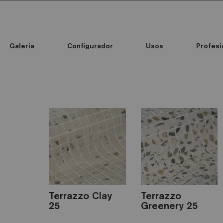
Galería
Configurador
Usos
Profesi
as las colecciones
Custom Printed Mosaic
Standard Printed Mosaic
Todas las colecciones
Color mosaico
Custom Printed Mosaic
Standard Printed Mosaic
Terrazzo Clay
Terrazzo
25
Greenery 25