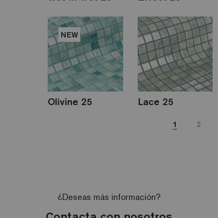
NEW
Olivine 25
Lace 25
1
2
¿Deseas más información?
Contacta con nosotros