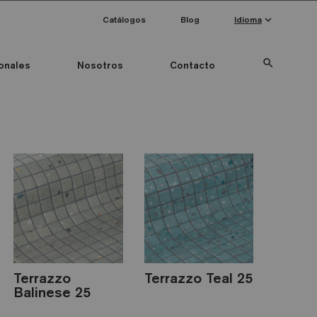
keyboard_arrow_down
Catálogos
Blog
Idioma
search
onales
Nosotros
Contacto
Special Pieces
Color mosaico
Anti-slip mosaics
Terrazzo
Terrazzo Teal 25
Balinese 25