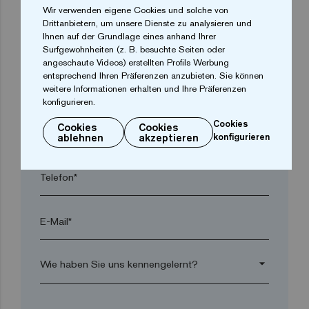
Wir verwenden eigene Cookies und solche von
Drittanbietern, um unsere Dienste zu analysieren und
Ihnen auf der Grundlage eines anhand Ihrer
Ort*
Surfgewohnheiten (z. B. besuchte Seiten oder
angeschaute Videos) erstellten Profils Werbung
entsprechend Ihren Präferenzen anzubieten. Sie können
Postleitzahl*
weitere Informationen erhalten und Ihre Präferenzen
konfigurieren.
Cookies
Cookies
Cookies
arrow_drop_down
ablehnen
akzeptieren
konfigurieren
Telefon*
E-Mail*
arrow_drop_down