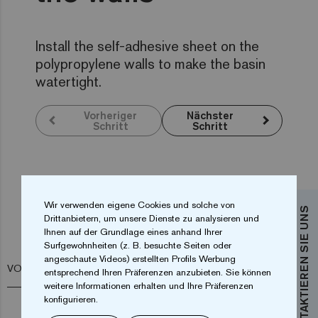
Install the self-adhesive sheet on the
polypropylene walls to make the basin
watertight.
Vorheriger
Nächster
Schritt
Schritt
Wir verwenden eigene Cookies und solche von
KONTAKTIEREN SIE UNS
Wünschen Sie weitere Informationen?
Drittanbietern, um unsere Dienste zu analysieren und
Ihnen auf der Grundlage eines anhand Ihrer
Kontaktieren Sie uns
Surfgewohnheiten (z. B. besuchte Seiten oder
angeschaute Videos) erstellten Profils Werbung
VORNAME*
entsprechend Ihren Präferenzen anzubieten. Sie können
weitere Informationen erhalten und Ihre Präferenzen
konfigurieren.