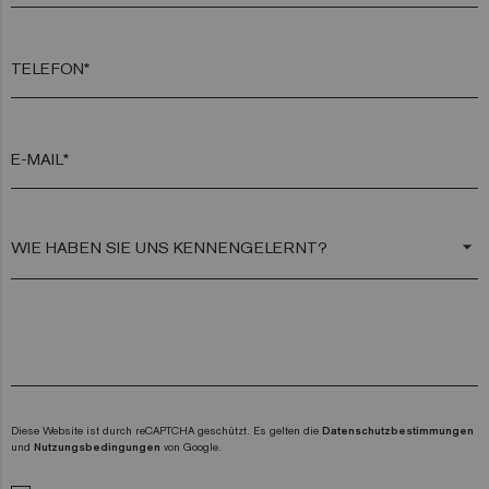
TELEFON*
E-MAIL*
arrow_drop_down
Diese Website ist durch reCAPTCHA geschützt. Es gelten die
Datenschutzbestimmungen
und
Nutzungsbedingungen
von Google.