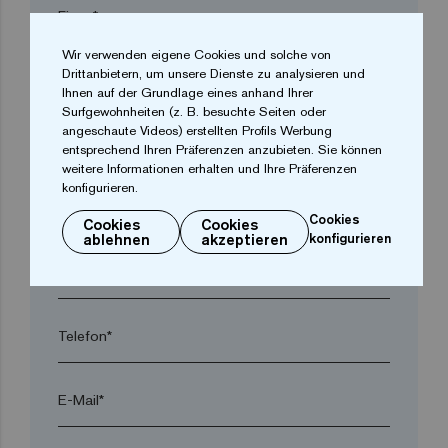
Firma*
Wir verwenden eigene Cookies und solche von
Drittanbietern, um unsere Dienste zu analysieren und
arrow_drop_down
Ihnen auf der Grundlage eines anhand Ihrer
Surfgewohnheiten (z. B. besuchte Seiten oder
angeschaute Videos) erstellten Profils Werbung
Ort*
entsprechend Ihren Präferenzen anzubieten. Sie können
weitere Informationen erhalten und Ihre Präferenzen
konfigurieren.
Postleitzahl*
Cookies
Cookies
Cookies
ablehnen
akzeptieren
konfigurieren
arrow_drop_down
Telefon*
E-Mail*