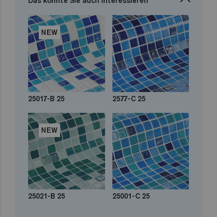
Das könnte Sie auch interessieren
NEW
25017-B 25
2577-C 25
NEW
25021-B 25
25001-C 25