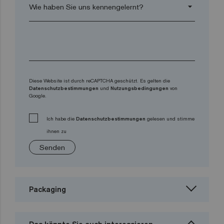
arrow_drop_down
Diese Website ist durch reCAPTCHA geschützt. Es gelten die
Datenschutzbestimmungen
und
Nutzungsbedingungen
von
Google.
Ich habe die
Datenschutzbestimmungen
gelesen und stimme
ihnen zu
Senden
Packaging